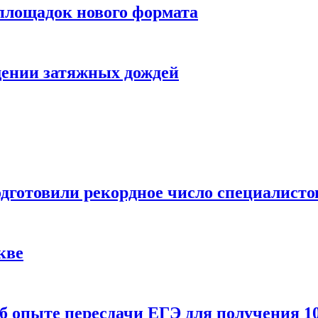
 площадок нового формата
щении затяжных дождей
одготовили рекордное число специалисто
кве
 опыте пересдачи ЕГЭ для получения 10