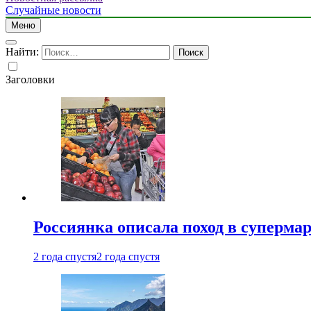
Случайные новости
Меню
Найти:
Заголовки
Россиянка описала поход в суперма
2 года спустя
2 года спустя