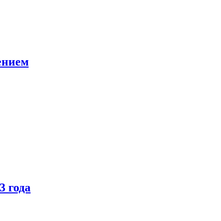
ением
3 года