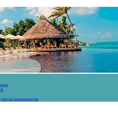
рмата
ей
е число специалистов