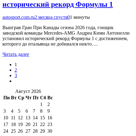
исторический рекорд Формулы 1
autosport.com.ru
2 месяца спустя
0
1 минуты
Выиграв Гран При Канады сезона 2026 года, гонщик
заводской команды Mercedes-AMG Андреа Кими Антонелли
установил исторический рекорд Формулы 1 с достижением,
которого до итальянца не добивался никто….
Читать далее
1
2
3
Август 2026
Пн
Вт
Ср
Чт
Пт
Сб
Вс
1
2
3
4
5
6
7
8
9
10
11
12
13
14
15
16
17
18
19
20
21
22
23
24
25
26
27
28
29
30