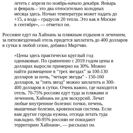
лететь с апреля по ноябрь-начало декабря. Январь
и февраль – это два относительно холодных
месяца здесь. Ночью температура может падать до
+15, а вода – градусов 20 тепла. Это как в Москве
в сентябре», — отметил он.
Россияне едут на Хайнань за пляжным отдыхом и лечением,
за пятизвездочный отель придется заплатить до 400 долларов
в сутки в любой сезон, добавил Мкртчян.
«Цены здесь практически круглый год
одинаковые. По сравнению с 2019 годом цены в
долларах выросли примерно на 30%. Можно
найти размещение в "трех звездах" за 100-130
долларов за ночь, "четыре звезды" - 150-160
долларов, за "пять звезд" можно заплатить и 300-
400 долларов в сутки. Очень важно, где находится
отель. 70-75% россиян едут туда за пляжами и
лечением, Хайнань не для экскурсий. Лечат
любые внутренние болезни: почки, печень,
мышечные болезни, кровеносная система. Если
вам другие города нужны, отсюда летать туда
накладно. 90-95% россиян не покидают
территорию Хайнаня», — рассказал он.