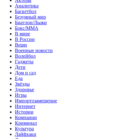
Актеры
Аналитика
Баскетбол
Безумный мир
Биатлон/Лыжи
Бокс/MMA
В мире
В России
Вещи
Военные новости
Волейбол
Гаджеты
Дети
Дом и сад
Еда
Звёзды
Здоровье
Игры
Импортозамещение
Интернет
Истории
Компании
Криминал
Культура
Лайфхаки