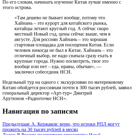
По его словам, начинать изучение Китая лучше именно с
этого острова.
«Там дешево не бывает вообще, потому что
Хайнань – это курорт для китайского рынка,
китайцы летают круглый год. А сейчас скоро
местный Новый год, цены сейчас выше, чем в
августе. Для россиян Хайнань – это хорошая
стартовая площадка для посещения Китая. Если
человек никогда не был в Китае, Хайнань – это
отличный выбор, не надо сначала сразу ехать в
крупные города. Нужно посмотреть, твое это
вообще или нет – еда, нравы, обычаи», —
заключил собеседник НСН.
Недельный тур на одного с экскурсиями по материковому
Китаю обойдется россиянам почти в 300 тысяч рублей, заявил
генеральный директор «Арт-тур» Дмитрий
Арутюнов «Радиоточке НСН».
Навигация по записям
Предыдущая:
А. Кержаков: верю, что игроки РПЛ могут
прожить на 30 тысяч рублей в месяц
Далее:
В России подешевели кроссоверы Haval