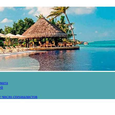
рмата
ей
е число специалистов