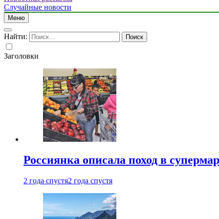
Случайные новости
Меню
Найти:
Заголовки
Россиянка описала поход в суперма
2 года спустя
2 года спустя