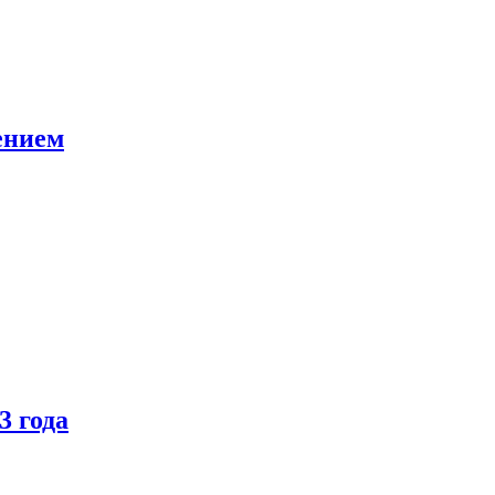
ением
3 года