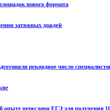
 площадок нового формата
щении затяжных дождей
одготовили рекордное число специалисто
кве
 опыте пересдачи ЕГЭ для получения 10