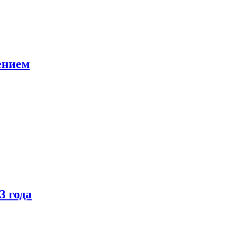
ением
3 года