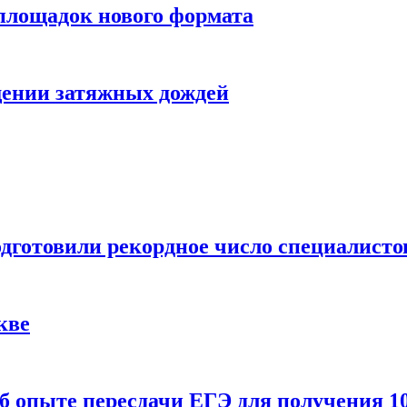
 площадок нового формата
щении затяжных дождей
одготовили рекордное число специалисто
кве
 опыте пересдачи ЕГЭ для получения 10