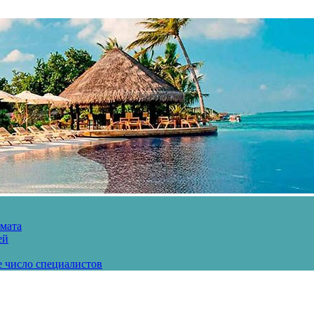
рмата
ей
е число специалистов