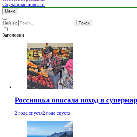
Случайные новости
Меню
Найти:
Заголовки
Россиянка описала поход в суперма
2 года спустя
2 года спустя