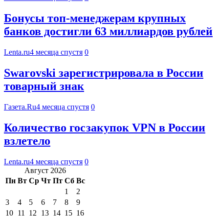
Бонусы топ-менеджерам крупных
банков достигли 63 миллиардов рублей
Lenta.ru
4 месяца спустя
0
Swarovski зарегистрировала в России
товарный знак
Газета.Ru
4 месяца спустя
0
Количество госзакупок VPN в России
взлетело
Lenta.ru
4 месяца спустя
0
Август 2026
Пн
Вт
Ср
Чт
Пт
Сб
Вс
1
2
3
4
5
6
7
8
9
10
11
12
13
14
15
16