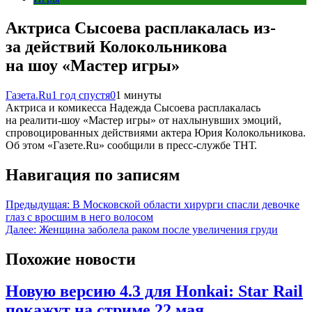
Актриса Сысоева расплакалась из-
за действий Колокольникова
на шоу «Мастер игры»
Газета.Ru
1 год спустя
0
1 минуты
Актриса и комикесса Надежда Сысоева расплакалась
на реалити-шоу «Мастер игры» от нахлынувших эмоций,
спровоцированных действиями актера Юрия Колокольникова.
Об этом «Газете.Ru» сообщили в пресс-службе ТНТ.
Навигация по записям
Предыдущая:
В Московской области хирурги спасли девочке
глаз с вросшим в него волосом
Далее:
Женщина заболела раком после увеличения груди
Похожие новости
Новую версию 4.3 для Honkai: Star Rail
покажут на стриме 22 мая