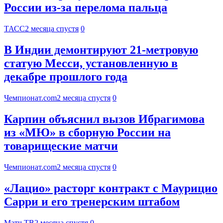
России из-за перелома пальца
ТАСС
2 месяца спустя
0
В Индии демонтируют 21-метровую
статую Месси, установленную в
декабре прошлого года
Чемпионат.com
2 месяца спустя
0
Карпин объяснил вызов Ибрагимова
из «МЮ» в сборную России на
товарищеские матчи
Чемпионат.com
2 месяца спустя
0
«Лацио» расторг контракт с Маурицио
Сарри и его тренерским штабом
Матч ТВ
2 месяца спустя
0