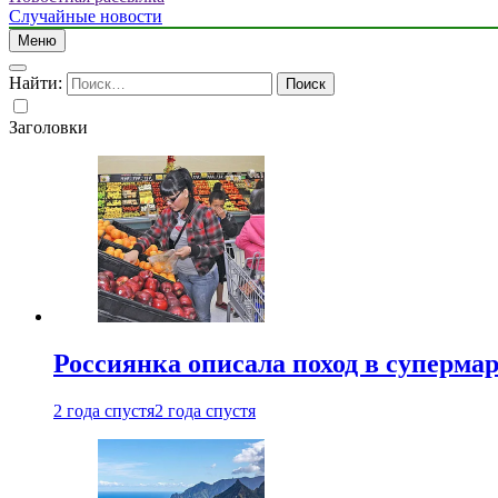
Случайные новости
Меню
Найти:
Заголовки
Россиянка описала поход в суперма
2 года спустя
2 года спустя