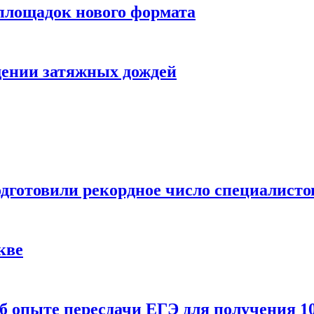
 площадок нового формата
щении затяжных дождей
одготовили рекордное число специалисто
кве
 опыте пересдачи ЕГЭ для получения 10