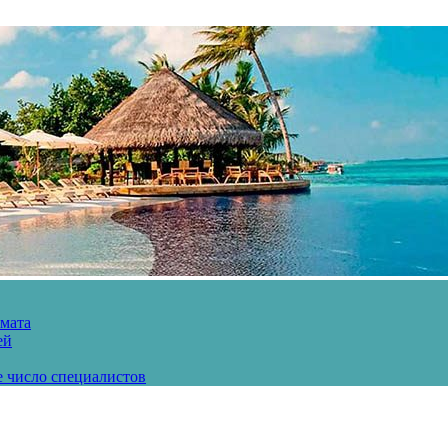
рмата
ей
е число специалистов