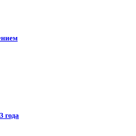
ением
3 года