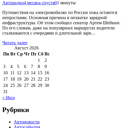
Авторадио
4 месяца спустя
0
1 минуты
Путешествия на электромобилях по России пока остаются
непростыми. Основная причина в нехватке зарядной
инфраструктуры. Об этом сообщил сенатор Артем Шейкин.
По его словам, даже на популярных маршрутах водители
сталкиваются с очередями и длительной заря…
Читать далее
Август 2026
Пн
Вт
Ср
Чт
Пт
Сб
Вс
1
2
3
4
5
6
7
8
9
10
11
12
13
14
15
16
17
18
19
20
21
22
23
24
25
26
27
28
29
30
31
« Июл
Рубрики
Автоновости
Автособытия