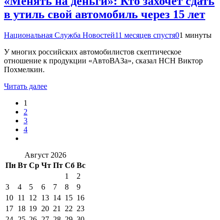
«Менять на деньги»: Кто захочет сдать
в утиль свой автомобиль через 15 лет
Национальная Служба Новостей
11 месяцев спустя
0
1 минуты
У многих российских автомобилистов скептическое
отношение к продукции «АвтоВАЗа», сказал НСН Виктор
Похмелкин.
Читать далее
1
2
3
4
Август 2026
Пн
Вт
Ср
Чт
Пт
Сб
Вс
1
2
3
4
5
6
7
8
9
10
11
12
13
14
15
16
17
18
19
20
21
22
23
24
25
26
27
28
29
30