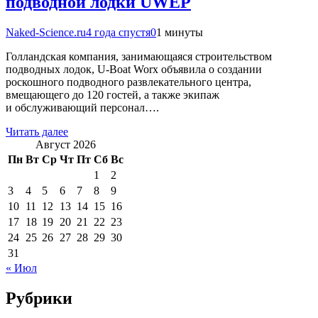
подводной лодки UWEP
Naked-Science.ru
4 года спустя
0
1 минуты
Голландская компания, занимающаяся строительством
подводных лодок, U-Boat Worx объявила о создании
роскошного подводного развлекательного центра,
вмещающего до 120 гостей, а также экипаж
и обслуживающий персонал….
Читать далее
Август 2026
Пн
Вт
Ср
Чт
Пт
Сб
Вс
1
2
3
4
5
6
7
8
9
10
11
12
13
14
15
16
17
18
19
20
21
22
23
24
25
26
27
28
29
30
31
« Июл
Рубрики