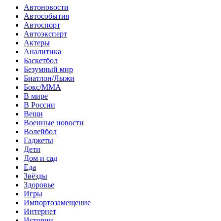
Автоновости
Автособытия
Автоспорт
Автоэксперт
Актеры
Аналитика
Баскетбол
Безумный мир
Биатлон/Лыжи
Бокс/MMA
В мире
В России
Вещи
Военные новости
Волейбол
Гаджеты
Дети
Дом и сад
Еда
Звёзды
Здоровье
Игры
Импортозамещение
Интернет
Истории