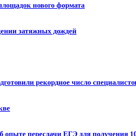
 площадок нового формата
щении затяжных дождей
одготовили рекордное число специалисто
кве
 опыте пересдачи ЕГЭ для получения 10