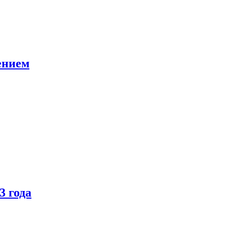
ением
3 года