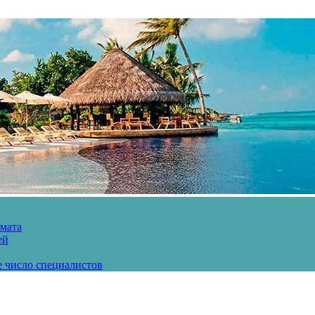
рмата
ей
е число специалистов