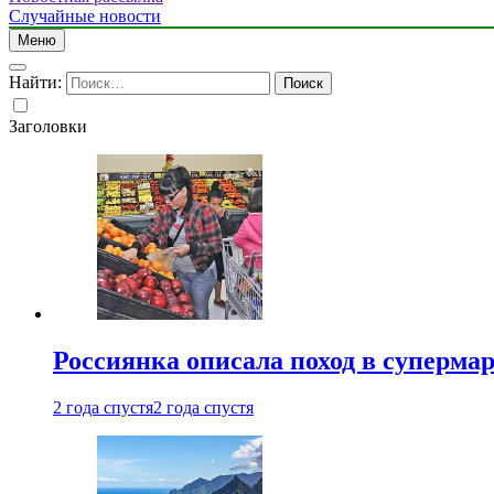
Случайные новости
Меню
Найти:
Заголовки
Россиянка описала поход в суперма
2 года спустя
2 года спустя