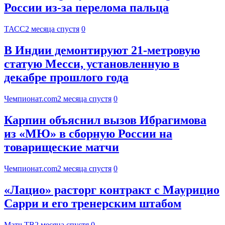
России из-за перелома пальца
ТАСС
2 месяца спустя
0
В Индии демонтируют 21-метровую
статую Месси, установленную в
декабре прошлого года
Чемпионат.com
2 месяца спустя
0
Карпин объяснил вызов Ибрагимова
из «МЮ» в сборную России на
товарищеские матчи
Чемпионат.com
2 месяца спустя
0
«Лацио» расторг контракт с Маурицио
Сарри и его тренерским штабом
Матч ТВ
2 месяца спустя
0