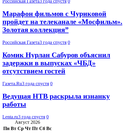
Российская Газета
3 года спустя
0
Марафон фильмов с Чуриковой
пройдет на телеканале «Мосфильм».
Золотая коллекция”
Российская Газета
3 года спустя
0
Комик Нурлан Сабуров объяснил
задержки в выпусках «ЧБД»
отсутствием гостей
Газета.Ru
3 года спустя
0
Ведущая НТВ раскрыла изнанку
работы
Lenta.ru
3 года спустя
0
Август 2026
Пн
Вт
Ср
Чт
Пт
Сб
Вс