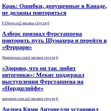
Крак: Ошибки, допущенные в Канаде,
не должны повторяться
F1News.ru
2 месяца спустя
0
Алберс призвал Ферстаппена
повторить путь Шумахера и перейти в
«Феррари»
Чемпионат.com
2 месяца спустя
0
«Здорово, что он так любит
автогонки»: Мекис поддержал
выступления Ферстаппена на
«Нордшляйфе»
autosport.com.ru
2 месяца спустя
0
Андреа Кими Антонелли установил