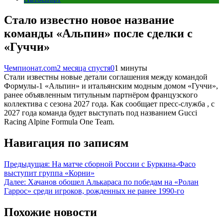
Стало известно новое название
команды «Альпин» после сделки с
«Гуччи»
Чемпионат.com
2 месяца спустя
0
1 минуты
Стали известны новые детали соглашения между командой
Формулы-1 «Альпин» и итальянским модным домом «Гуччи»,
ранее объявленным титульным партнёром французского
коллектива с сезона 2027 года. Как сообщает пресс-служба , с
2027 года команда будет выступать под названием Gucci
Racing Alpine Formula One Team.
Навигация по записям
Предыдущая:
На матче сборной России с Буркина-Фасо
выступит группа «Корни»
Далее:
Хачанов обошел Алькараса по победам на «Ролан
Гаррос» среди игроков, рожденных не ранее 1990-го
Похожие новости