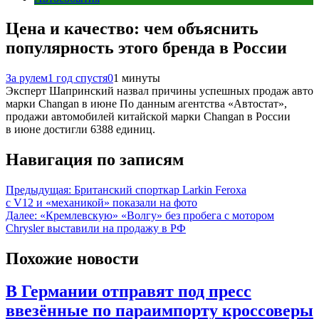
Цена и качество: чем объяснить
популярность этого бренда в России
За рулем
1 год спустя
0
1 минуты
Эксперт Шапринский назвал причины успешных продаж авто
марки Changan в июне По данным агентства «Автостат»,
продажи автомобилей китайской марки Changan в России
в июне достигли 6388 единиц.
Навигация по записям
Предыдущая:
Британский спорткар Larkin Feroxa
с V12 и «механикой» показали на фото
Далее:
«Кремлевскую» «Волгу» без пробега с мотором
Chrysler выставили на продажу в РФ
Похожие новости
В Германии отправят под пресс
ввезённые по параимпорту кроссоверы