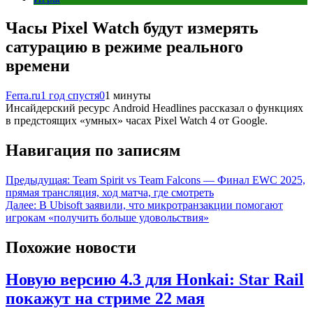
Часы Pixel Watch будут измерять
сатурацию в режиме реального
времени
Ferra.ru
1 год спустя
0
1 минуты
Инсайдерский ресурс Android Headlines рассказал о функциях
в предстоящих «умных» часах Pixel Watch 4 от Google.
Навигация по записям
Предыдущая:
Team Spirit vs Team Falcons — Финал EWC 2025,
прямая трансляция, ход матча, где смотреть
Далее:
В Ubisoft заявили, что микротранзакции помогают
игрокам «получить больше удовольствия»
Похожие новости
Новую версию 4.3 для Honkai: Star Rail
покажут на стриме 22 мая