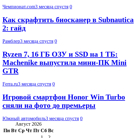
Чемпионат.com
3 месяца спустя
0
Как скрафтить биосканер в Subnautica
2: гайд
Рамблер
3 месяца спустя
0
Ryzen 7, 16 ГБ ОЗУ и SSD на 1 ТБ:
Machenike выпустила мини-ПК Mini
GTR
Ferra.ru
3 месяца спустя
0
Игровой смартфон Honor Win Turbo
сняли на фото до премьеры
Южный автомобиль
3 месяца спустя
0
Август 2026
Пн
Вт
Ср
Чт
Пт
Сб
Вс
1
2