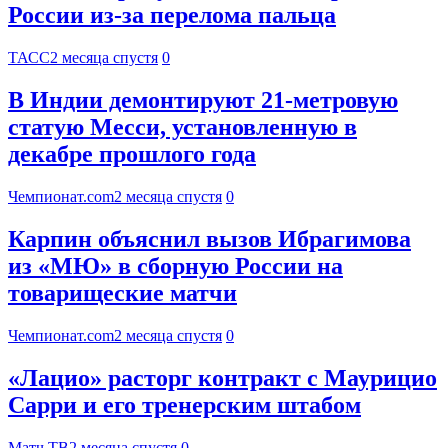
России из-за перелома пальца
ТАСС
2 месяца спустя
0
В Индии демонтируют 21-метровую
статую Месси, установленную в
декабре прошлого года
Чемпионат.com
2 месяца спустя
0
Карпин объяснил вызов Ибрагимова
из «МЮ» в сборную России на
товарищеские матчи
Чемпионат.com
2 месяца спустя
0
«Лацио» расторг контракт с Маурицио
Сарри и его тренерским штабом
Матч ТВ
2 месяца спустя
0