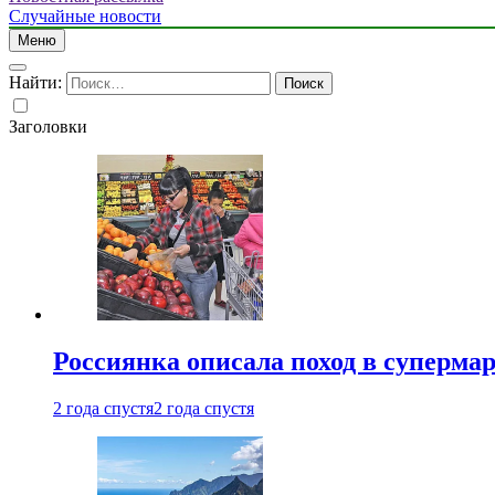
Случайные новости
Меню
Найти:
Заголовки
Россиянка описала поход в суперма
2 года спустя
2 года спустя