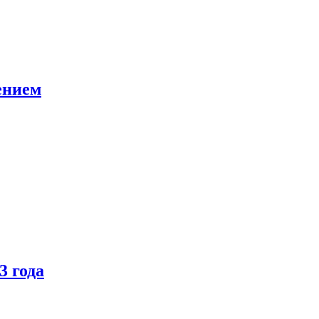
ением
3 года