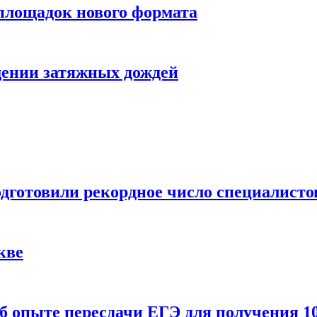
 площадок нового формата
щении затяжных дождей
одготовили рекордное число специалисто
кве
 опыте пересдачи ЕГЭ для получения 10