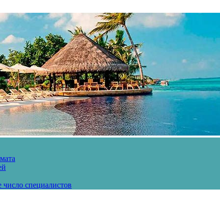
рмата
ей
е число специалистов