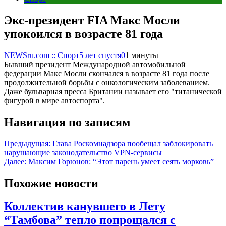
Экс-президент FIA Макс Мосли
упокоился в возрасте 81 года
NEWSru.com :: Спорт
5 лет спустя
0
1 минуты
Бывший президент Международной автомобильной
федерации Макс Мосли скончался в возрасте 81 года после
продолжительной борьбы с онкологическим заболеванием.
Даже бульварная пресса Британии называет его "титанической
фигурой в мире автоспорта".
Навигация по записям
Предыдущая:
Глава Роскомнадзора пообещал заблокировать
нарушающие законодательство VPN-сервисы
Далее:
Максим Горюнов: “Этот парень умеет сеять морковь”
Похожие новости
Коллектив канувшего в Лету
“Тамбова” тепло попрощался с