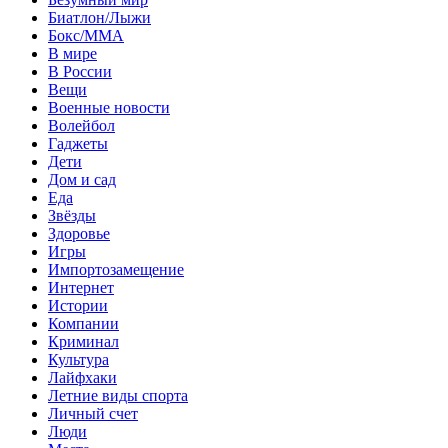
Биатлон/Лыжи
Бокс/MMA
В мире
В России
Вещи
Военные новости
Волейбол
Гаджеты
Дети
Дом и сад
Еда
Звёзды
Здоровье
Игры
Импортозамещение
Интернет
Истории
Компании
Криминал
Культура
Лайфхаки
Летние виды спорта
Личный счет
Люди