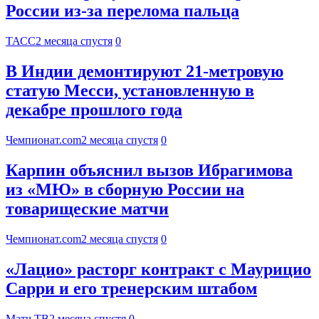
России из-за перелома пальца
ТАСС
2 месяца спустя
0
В Индии демонтируют 21-метровую
статую Месси, установленную в
декабре прошлого года
Чемпионат.com
2 месяца спустя
0
Карпин объяснил вызов Ибрагимова
из «МЮ» в сборную России на
товарищеские матчи
Чемпионат.com
2 месяца спустя
0
«Лацио» расторг контракт с Маурицио
Сарри и его тренерским штабом
Матч ТВ
2 месяца спустя
0