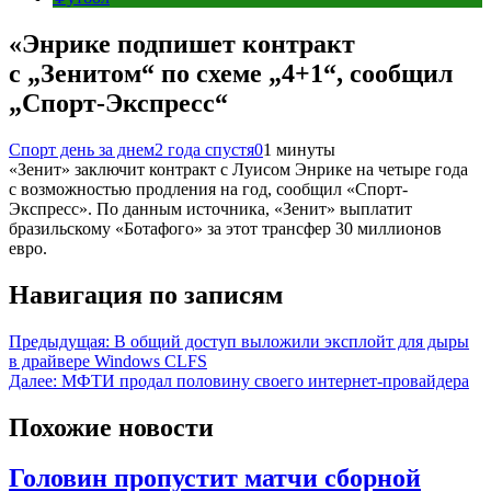
«Энрике подпишет контракт
с „Зенитом“ по схеме „4+1“, сообщил
„Спорт-Экспресс“
Спорт день за днем
2 года спустя
0
1 минуты
«Зенит» заключит контракт с Луисом Энрике на четыре года
с возможностью продления на год, сообщил «Спорт-
Экспресс». По данным источника, «Зенит» выплатит
бразильскому «Ботафого» за этот трансфер 30 миллионов
евро.
Навигация по записям
Предыдущая:
В общий доступ выложили эксплойт для дыры
в драйвере Windows CLFS
Далее:
МФТИ продал половину своего интернет-провайдера
Похожие новости
Головин пропустит матчи сборной