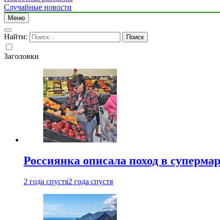
Случайные новости
Меню
Найти:
Заголовки
Россиянка описала поход в суперма
2 года спустя
2 года спустя