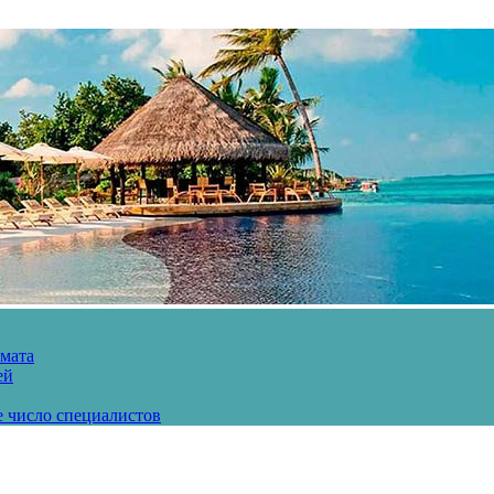
рмата
ей
е число специалистов