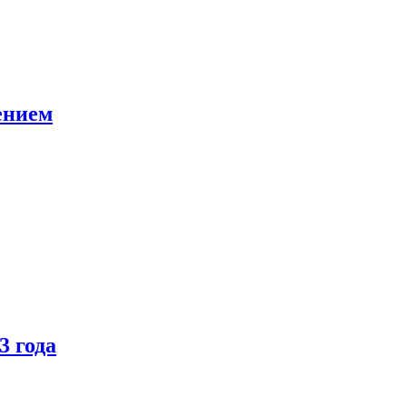
ением
3 года