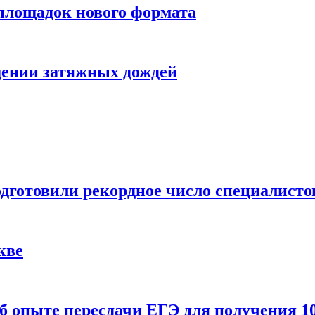
 площадок нового формата
щении затяжных дождей
одготовили рекордное число специалисто
кве
 опыте пересдачи ЕГЭ для получения 10