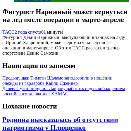
Фигурист Нарижный может вернуться
на лед после операции в марте-апреле
ТАСС
2 года спустя
0
1 минуты
Фигурист Девид Нарижный, выступающий в танцах на льду
с Ириной Хаврониной, может вернуться на лед после
операции в марте-апреле. Об этом ТАСС рассказал тренер
спортсмена Денис Самохин.
Навигация по записям
Предыдущая:
Тимоти Шаламе заподозрили в ношении
одежды из гардероба Кайли Дженнер
Далее:
Путин поручил Лаврову работать над освобождением
российского заложника ХАМАС
Похожие новости
Роднина высказалась об отсутствии
патриотизма у Плющенко