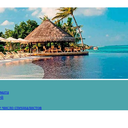
рмата
ей
е число специалистов