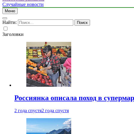
Случайные новости
Меню
Найти:
Заголовки
Россиянка описала поход в суперма
2 года спустя
2 года спустя