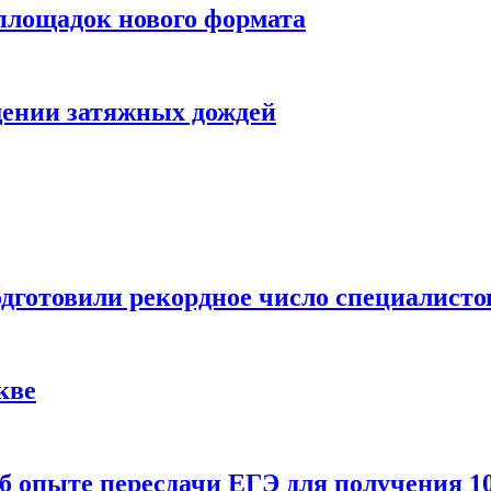
 площадок нового формата
щении затяжных дождей
одготовили рекордное число специалисто
кве
 опыте пересдачи ЕГЭ для получения 10