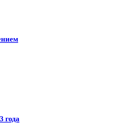
ением
3 года