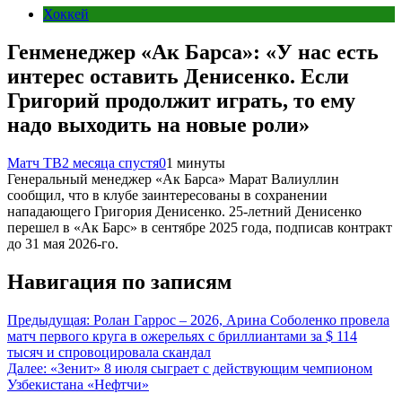
Хоккей
Генменеджер «Ак Барса»: «У нас есть
интерес оставить Денисенко. Если
Григорий продолжит играть, то ему
надо выходить на новые роли»
Матч ТВ
2 месяца спустя
0
1 минуты
Генеральный менеджер «Ак Барса» Марат Валиуллин
сообщил, что в клубе заинтересованы в сохранении
нападающего Григория Денисенко. 25‑летний Денисенко
перешел в «Ак Барс» в сентябре 2025 года, подписав контракт
до 31 мая 2026‑го.
Навигация по записям
Предыдущая:
Ролан Гаррос – 2026, Арина Соболенко провела
матч первого круга в ожерельях с бриллиантами за $ 114
тысяч и спровоцировала скандал
Далее:
«Зенит» 8 июля сыграет с действующим чемпионом
Узбекистана «Нефтчи»