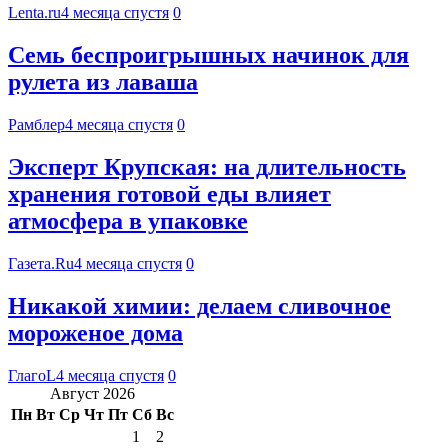
Lenta.ru
4 месяца спустя
0
Семь беспроигрышных начинок для
рулета из лаваша
Рамблер
4 месяца спустя
0
Эксперт Крупская: на длительность
хранения готовой еды влияет
атмосфера в упаковке
Газета.Ru
4 месяца спустя
0
Никакой химии: делаем сливочное
мороженое дома
ГлагоL
4 месяца спустя
0
Август 2026
Пн
Вт
Ср
Чт
Пт
Сб
Вс
1
2