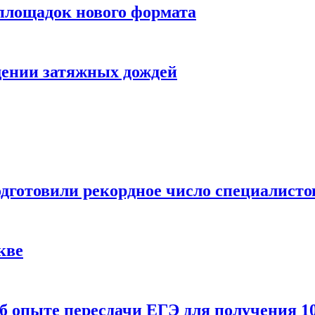
 площадок нового формата
щении затяжных дождей
одготовили рекордное число специалисто
кве
 опыте пересдачи ЕГЭ для получения 10