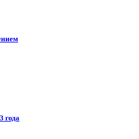
ением
3 года