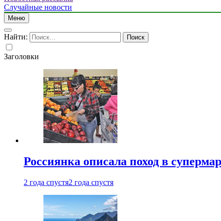
Случайные новости
Меню
Найти:
Заголовки
Россиянка описала поход в суперма
2 года спустя
2 года спустя