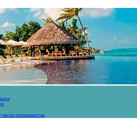
рмата
ей
е число специалистов