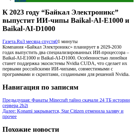
К 2023 году “Байкал Электроникс”
выпустит ИИ-чипы Baikal-AI-E1000 и
Baikal-AI-D1000
Газета.Ru
3 месяца спустя
0
1 минуты
Компания «Байкал Электроникс» планирует в 2029-2030
годах выпустить два специализированных ИИ-процессора –
Baikal-AI-E1000 и Baikal-AI-D1000. Особенностью линейки
станет поддержка экосистемы Nvidia CUDA, что сделает их
первыми российскими ИИ-чипами, совместимыми с
программами и скриптами, созданными для решений Nvidia.
Навигация по записям
Предыдущая:
Фанаты Minecraft тайно скачали 24 ТБ истории
сервера 2b2t
Далее:
Konami закрывается, Star Citizen отменила халяву и
прочее
Похожие новости