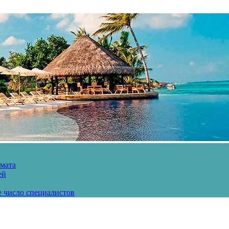
рмата
ей
е число специалистов