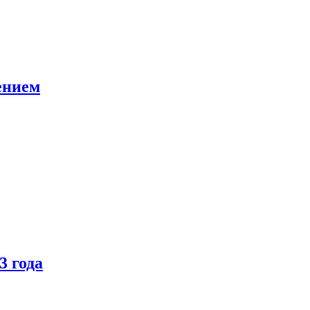
ением
3 года