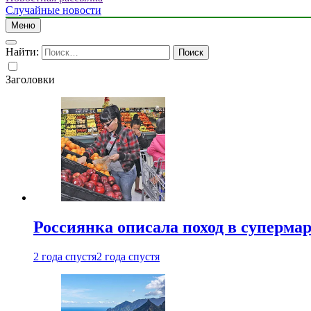
Случайные новости
Меню
Найти:
Заголовки
Россиянка описала поход в суперма
2 года спустя
2 года спустя