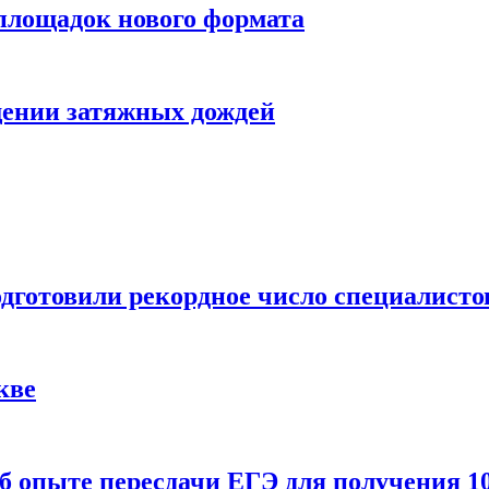
 площадок нового формата
щении затяжных дождей
одготовили рекордное число специалисто
кве
 опыте пересдачи ЕГЭ для получения 10