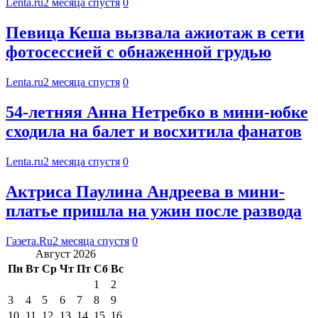
Lenta.ru
2 месяца спустя
0
Певица Кеша вызвала ажиотаж в сети
фотосессией с обнаженной грудью
Lenta.ru
2 месяца спустя
0
54-летняя Анна Нетребко в мини-юбке
сходила на балет и восхитила фанатов
Lenta.ru
2 месяца спустя
0
Актриса Паулина Андреева в мини-
платье пришла на ужин после развода
Газета.Ru
2 месяца спустя
0
Август 2026
Пн
Вт
Ср
Чт
Пт
Сб
Вс
1
2
3
4
5
6
7
8
9
10
11
12
13
14
15
16