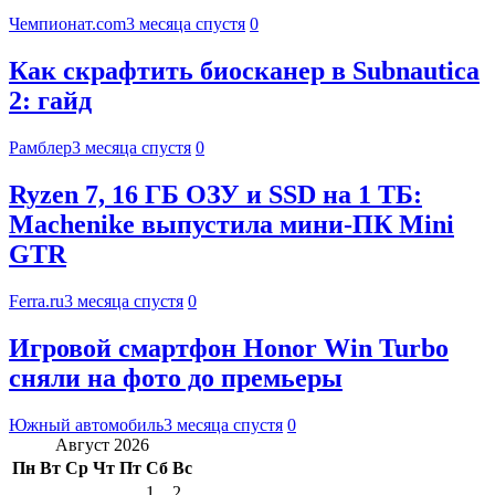
Чемпионат.com
3 месяца спустя
0
Как скрафтить биосканер в Subnautica
2: гайд
Рамблер
3 месяца спустя
0
Ryzen 7, 16 ГБ ОЗУ и SSD на 1 ТБ:
Machenike выпустила мини-ПК Mini
GTR
Ferra.ru
3 месяца спустя
0
Игровой смартфон Honor Win Turbo
сняли на фото до премьеры
Южный автомобиль
3 месяца спустя
0
Август 2026
Пн
Вт
Ср
Чт
Пт
Сб
Вс
1
2