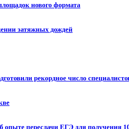
 площадок нового формата
щении затяжных дождей
одготовили рекордное число специалисто
кве
 опыте пересдачи ЕГЭ для получения 10