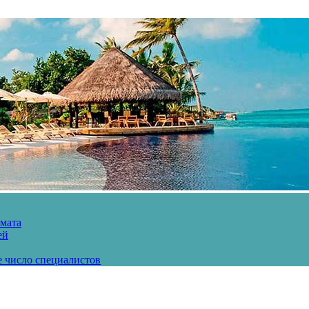
рмата
ей
е число специалистов