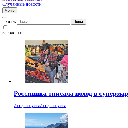
Случайные новости
Меню
Найти:
Заголовки
Россиянка описала поход в суперма
2 года спустя
2 года спустя