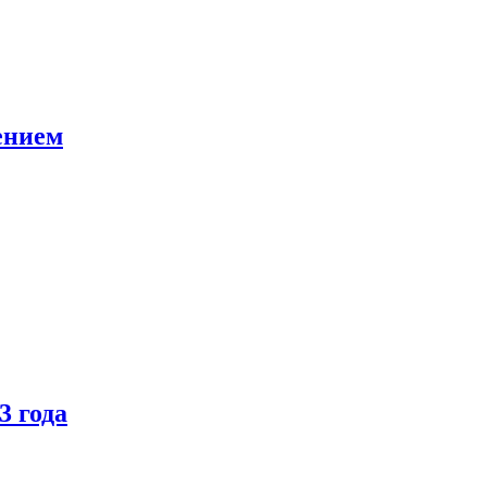
ением
3 года