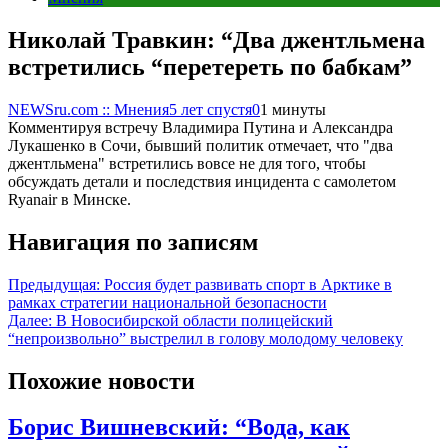
Николай Травкин: “Два джентльмена
встретились “перетереть по бабкам”
NEWSru.com :: Мнения
5 лет спустя
0
1 минуты
Комментируя встречу Владимира Путина и Александра
Лукашенко в Сочи, бывший политик отмечает, что "два
джентльмена" встретились вовсе не для того, чтобы
обсуждать детали и последствия инцидента с самолетом
Ryanair в Минске.
Навигация по записям
Предыдущая:
Россия будет развивать спорт в Арктике в
рамках стратегии национальной безопасности
Далее:
В Новосибирской области полицейский
“непроизвольно” выстрелил в голову молодому человеку
Похожие новости
Борис Вишневский: “Вода, как