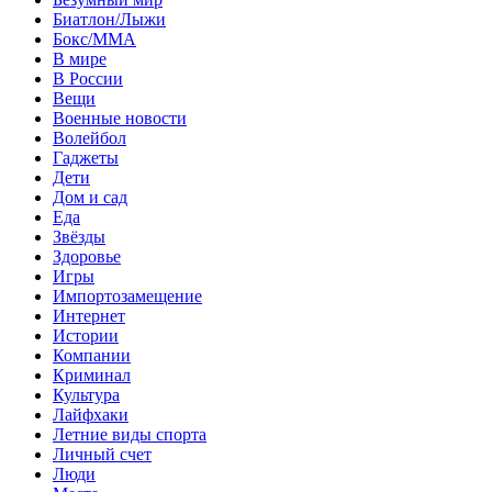
Биатлон/Лыжи
Бокс/MMA
В мире
В России
Вещи
Военные новости
Волейбол
Гаджеты
Дети
Дом и сад
Еда
Звёзды
Здоровье
Игры
Импортозамещение
Интернет
Истории
Компании
Криминал
Культура
Лайфхаки
Летние виды спорта
Личный счет
Люди