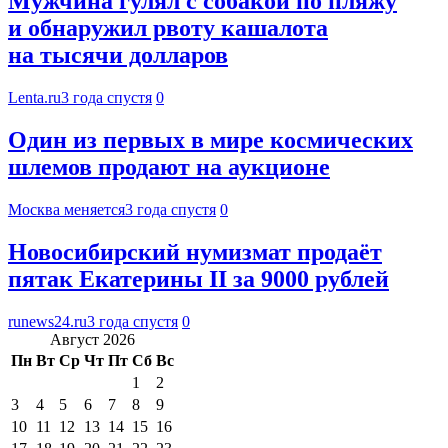
Мужчина гулял с собакой по пляжу
и обнаружил рвоту кашалота
на тысячи долларов
Lenta.ru
3 года спустя
0
Один из первых в мире космических
шлемов продают на аукционе
Москва меняется
3 года спустя
0
Новосибирский нумизмат продаёт
пятак Екатерины II за 9000 рублей
runews24.ru
3 года спустя
0
Август 2026
Пн
Вт
Ср
Чт
Пт
Сб
Вс
1
2
3
4
5
6
7
8
9
10
11
12
13
14
15
16