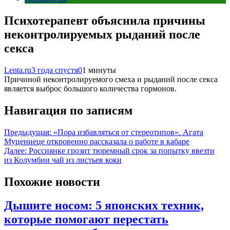
Психотерапевт объяснила причины
неконтролируемых рыданий после
секса
Lenta.ru
3 года спустя
0
1 минуты
Причиной неконтролируемого смеха и рыданий после секса
является выброс большого количества гормонов.
Навигация по записям
Предыдущая:
«Пора избавляться от стереотипов». Агата
Муцениеце откровенно рассказала о работе в кабаре
Далее:
Россиянке грозит тюремный срок за попытку ввезти
из Колумбии чай из листьев коки
Похожие новости
Дышите носом: 5 японских техник,
которые помогают перестать