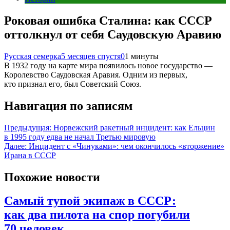
Роковая ошибка Сталина: как СССР
оттолкнул от себя Саудовскую Аравию
Русская семерка
5 месяцев спустя
0
1 минуты
В 1932 году на карте мира появилось новое государство —
Королевство Саудовская Аравия. Одним из первых,
кто признал его, был Советский Союз.
Навигация по записям
Предыдущая:
Норвежский ракетный инцидент: как Ельцин
в 1995 году едва не начал Третью мировую
Далее:
Инцидент с «Чинуками»: чем окончилось «вторжение»
Ирана в СССР
Похожие новости
Самый тупой экипаж в СССР:
как два пилота на спор погубили
70 человек