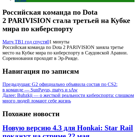
Российская команда по Dota
2 PARIVISION стала третьей на Кубке
мира по киберспорту
Матч ТВ
1 год спустя
0
1 минуты
Российская команда по Dota 2 PARIVISION заняла третье
место на Кубке мира по киберспорту в Саудовской Аравии.
Соревнования проходят в Эр‑Рияде.
Навигация по записям
Предыдущая:
G2 официально объявила состав по CS2:
в команде — SunPayus, matys и sAw
Далее:
Bubzkji — о жесткой реальности киберспорта: слишком
много людей ломают себе жизнь
Похожие новости
Новую версию 4.3 для Honkai: Star Rail
покажут на стриме 22 мая