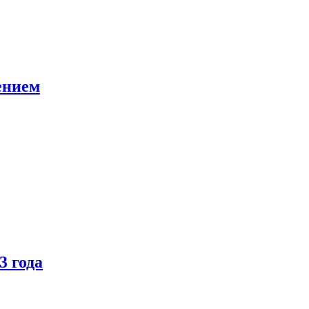
ением
3 года