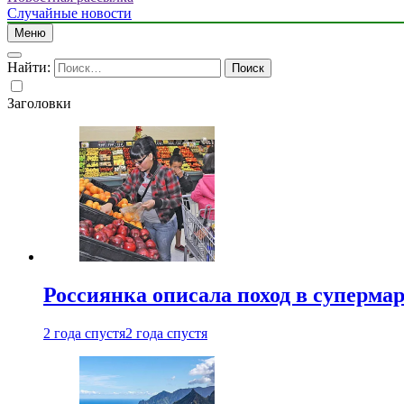
Случайные новости
Меню
Найти:
Заголовки
Россиянка описала поход в суперма
2 года спустя
2 года спустя