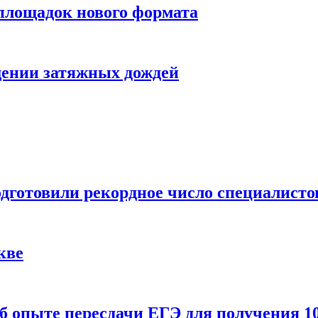
 площадок нового формата
щении затяжных дождей
одготовили рекордное число специалисто
кве
 опыте пересдачи ЕГЭ для получения 10