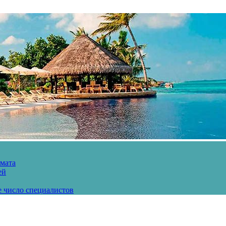
рмата
ей
е число специалистов