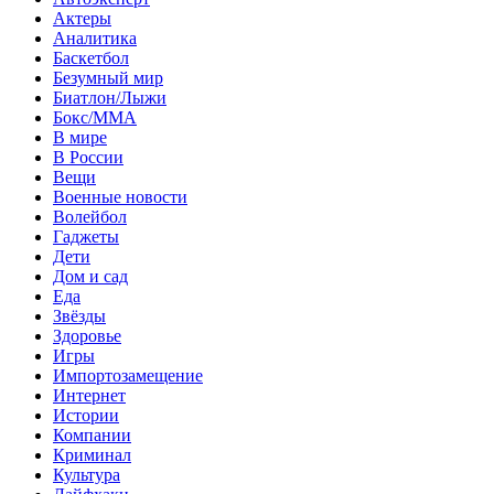
Актеры
Аналитика
Баскетбол
Безумный мир
Биатлон/Лыжи
Бокс/MMA
В мире
В России
Вещи
Военные новости
Волейбол
Гаджеты
Дети
Дом и сад
Еда
Звёзды
Здоровье
Игры
Импортозамещение
Интернет
Истории
Компании
Криминал
Культура