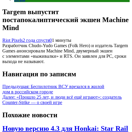
Targem выпустит
постапокалиптический экшен Machine
Mind
Riot Pixels
2 года спустя
0
1 минуты
Разработчик Chudo-Yudo Games (Folk Hero) и издатель Targem
Games анонсировали Machine Mind, двумерный экшен
с элементами «выживалки» и RTS. Он заявлен для PC, сроки
выхода не называют.
Навигация по записям
Предыдущая:
Беспилотник ВСУ врезался в жилой
дом в российском городе
Далее:
«Прошло 25 лет, и люди всё ещё играют»: создатель
Counter-Strike — о своей игре
Похожие новости
Новую версию 4.3 для Honkai: Star Rail