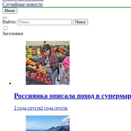
Случайные новости
Меню
Найти:
Заголовки
Россиянка описала поход в суперма
2 года спустя
2 года спустя