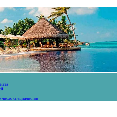
рмата
ей
е число специалистов