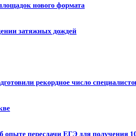
 площадок нового формата
щении затяжных дождей
одготовили рекордное число специалисто
кве
 опыте пересдачи ЕГЭ для получения 10