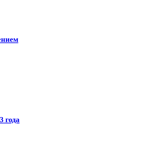
ением
3 года