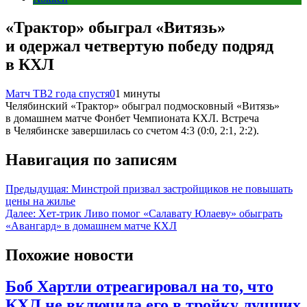
«Трактор» обыграл «Витязь»
и одержал четвертую победу подряд
в КХЛ
Матч ТВ
2 года спустя
0
1 минуты
Челябинский «Трактор» обыграл подмосковный «Витязь»
в домашнем матче Фонбет Чемпионата КХЛ. Встреча
в Челябинске завершилась со счетом 4:3 (0:0, 2:1, 2:2).
Навигация по записям
Предыдущая:
Минстрой призвал застройщиков не повышать
цены на жилье
Далее:
Хет‑трик Ливо помог «Салавату Юлаеву» обыграть
«Авангард» в домашнем матче КХЛ
Похожие новости
Боб Хартли отреагировал на то, что
КХЛ не включила его в тройку лучших