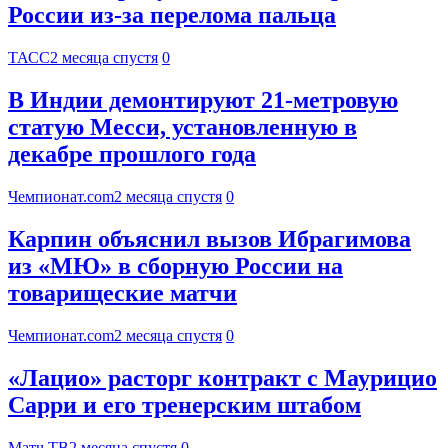
России из-за перелома пальца
ТАСС
2 месяца спустя
0
В Индии демонтируют 21-метровую
статую Месси, установленную в
декабре прошлого года
Чемпионат.com
2 месяца спустя
0
Карпин объяснил вызов Ибрагимова
из «МЮ» в сборную России на
товарищеские матчи
Чемпионат.com
2 месяца спустя
0
«Лацио» расторг контракт с Маурицио
Сарри и его тренерским штабом
Матч ТВ
2 месяца спустя
0