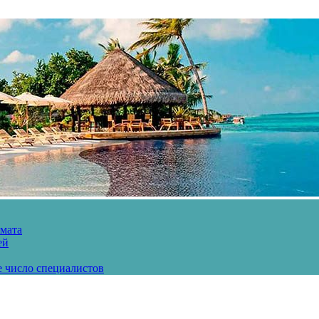
рмата
ей
е число специалистов