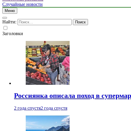
Случайные новости
Меню
Найти:
Заголовки
Россиянка описала поход в суперма
2 года спустя
2 года спустя