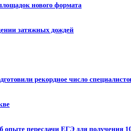
 площадок нового формата
щении затяжных дождей
одготовили рекордное число специалисто
кве
 опыте пересдачи ЕГЭ для получения 10