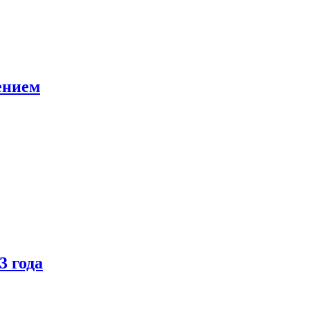
ением
3 года