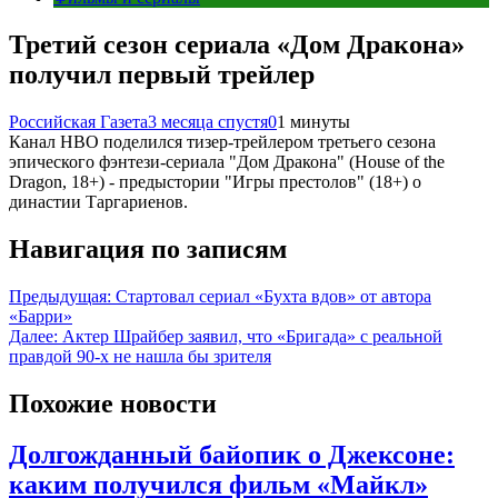
Третий сезон сериала «Дом Дракона»
получил первый трейлер
Российская Газета
3 месяца спустя
0
1 минуты
Канал HBO поделился тизер-трейлером третьего сезона
эпического фэнтези-сериала "Дом Дракона" (House of the
Dragon, 18+) - предыстории "Игры престолов" (18+) о
династии Таргариенов.
Навигация по записям
Предыдущая:
Стартовал сериал «Бухта вдов» от автора
«Барри»
Далее:
Актер Шрайбер заявил, что «Бригада» с реальной
правдой 90‑х не нашла бы зрителя
Похожие новости
Долгожданный байопик о Джексоне:
каким получился фильм «Майкл»