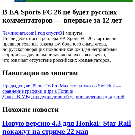
В EA Sports FC 26 не будет русских
комментаторов — впервые за 12 лет
Чемпионат.com
1 год спустя
0
1 минуты
После дебютного трейлера EA Sports FC 26 стартовали
предварительные заказы футбольного симулятора,
но русскоговорящих поклонников ожидал неприятный
сюрприз — для игры не заявлена русская озвучка,
что означает отсутствие российских комментаторов.
Навигация по записям
Предыдущая:
iPhone 16 Pro Max столкнули со Switch 2 —
сравнение графики и fps в Fortnite
Далее:
В МВД предупредили об угрозе видеоигр для детей
Похожие новости
Новую версию 4.3 для Honkai: Star Rail
покажут на стриме 22 мая