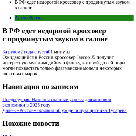
В РФ едет недорогой кроссовер с продвинутым звуком
в салоне
Автособытия
В РФ едет недорогой кроссовер
с продвинутым звуком в салоне
За рулем
2 года спустя
0
1 минуты
Ожидающийся в России кроссовер Jaecoo J5 получит
интересную мультимедийную фишку, которой до сей поры
могли похвастать только флагманские модели некоторых
люксовых марок.
Навигация по записям
Предыдущая:
Названы главные угрозы для мировой
экономики в 2025 году
Далее:
«Ростов» объявил об уходе полузащитника Тугарева
Похожие новости